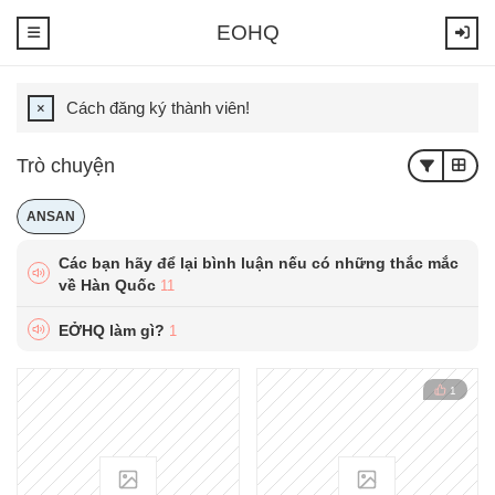
EOHQ
Tất
Cách đăng ký thành viên!
cả
Trò chuyện
Hài
ANSAN
News
Các bạn hãy để lại bình luận nếu có những thắc mắc
về Hàn Quốc
11
Tin
Nóng
EỞHQ làm gì?
1
1