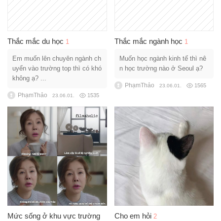
Thắc mắc du học
Thắc mắc ngành học
1
1
Em muốn lên chuyên ngành ch
Muốn học ngành kinh tế thì nê
uyển vào trường top thì có khó
n học trường nào ở Seoul ạ?
không ạ? ...
PhạmThảo
1565
23.06.01.
PhạmThảo
1535
23.06.01.
Mức sống ở khu vực trường
Cho em hỏi
2