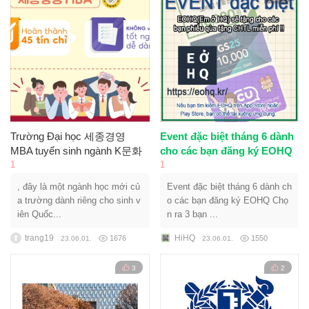
Trường Đại học 세종경영
Event đặc biệt tháng 6 dành
MBA tuyển sinh ngành K문화
cho các bạn đăng ký EOHQ
1
1
, đây là một ngành học mới củ
Event đặc biệt tháng 6 dành ch
a trường dành riêng cho sinh v
o các bạn đăng ký EOHQ Chọ
iên Quốc...
n ra 3 bạn ...
trang19
HiHQ
1676
1550
23.06.01.
23.06.01.
3
2