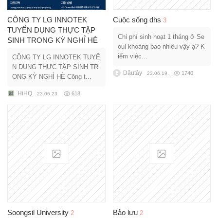
CÔNG TY LG INNOTEK
Cuộc sống dhs
3
TUYỂN DỤNG THỰC TẬP
Chi phí sinh hoạt 1 tháng ở Se
SINH TRONG KỲ NGHỈ HÈ
oul khoảng bao nhiêu vậy ạ? K
iếm việc...
CÔNG TY LG INNOTEK TUYỂ
N DỤNG THỰC TẬP SINH TR
Dâutây
1740
23.06.19.
ONG KỲ NGHỈ HÈ Công t...
HiHQ
618
23.06.23.
Soongsil University
Bảo lưu
2
2