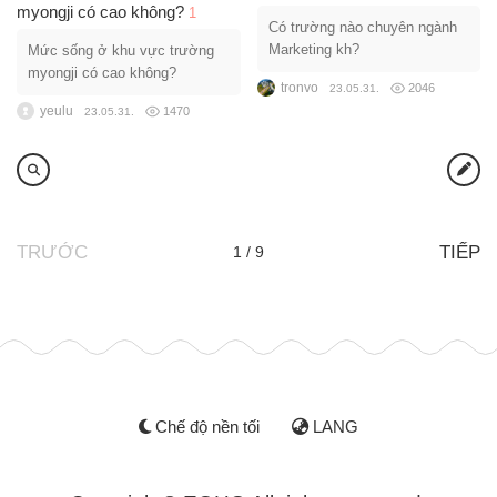
myongji có cao không?
1
Có trường nào chuyên ngành
Marketing kh?
Mức sống ở khu vực trường
myongji có cao không?
tronvo
2046
23.05.31.
yeulu
1470
23.05.31.
TRƯỚC
TIẾP
1 / 9
Chế độ nền tối
LANG