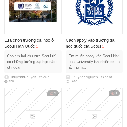
Lựa chọn trường đại học ở
Cách apply vào trường đại
Seoul Hàn Quốc
học quốc gia Seoul
1
1
Cho em hỏi khu vực Seoul thì
Em muốn apply vào Seoul Nati
có những trường đại học nào t
onal University tuy nhiên em th
ốt ngoài ...
ấy mọi n...
ThuyAnhNguyen
ThuyAnhNguyen
23.06.01.
23.06.01.
1594
1678
2
2