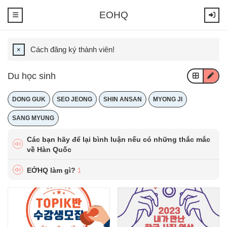
EOHQ
Cách đăng ký thành viên!
Du học sinh
DONG GUK
SEO JEONG
SHIN ANSAN
MYONG JI
SANG MYUNG
Các bạn hãy để lại bình luận nếu có những thắc mắc
về Hàn Quốc
EỞHQ làm gì?
1