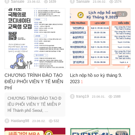
Sansale
Sansale
1639
1574
23.06.02.
23.06.02.
1
CHƯƠNG TRÌNH ĐÀO TẠO
Lịch nộp hồ sơ kỳ tháng 9.
ĐIỀU PHỐI VIÊN Y TẾ MIỄN
2023
1
PHÍ
trang19
1588
23.06.01.
CHƯƠNG TRÌNH ĐÀO TẠO Đ
IỀU PHỐI VIÊN Y TẾ MIỄN P
HÍ Thành phố Seoul, ...
Haidang98
532
23.06.02.
1