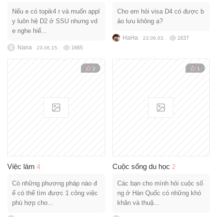
Nếu e có topik4 r và muốn appl
Cho em hỏi visa D4 có được b
y luôn hệ D2 ở SSU nhưng vd
ảo lưu không ạ?
e nghe hiể...
HaHa
1637
23.06.03.
Nana
1665
23.06.15.
2
1
Việc làm
Cuộc sống du học
4
2
Có những phương pháp nào đ
Các bạn cho mình hỏi cuộc số
ể có thể tìm được 1 công việc
ng ở Hàn Quốc có những khó
phù hợp cho...
khăn và thuậ...