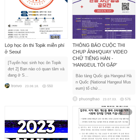
Lớp học ôn thi Topik miễn phí
THÔNG BÁO CUỘC THI
ở Seoul
CHỤP ẢNH/QUAY VIDEO
CHỮ TIẾNG HÀN -
[Tuyển học sinh học ôn Topik
'HANGEUL TÔI GẶP'
đợt 2] Bạn nào có quan tâm và
đang ở S...
Bảo tàng Quốc gia Hangeul Hà
n Quốc (National Hangeul Mus
tronvo
550
23.08.18.
eum) tổ chứ...
phuongthao
576
23.07.03.
1