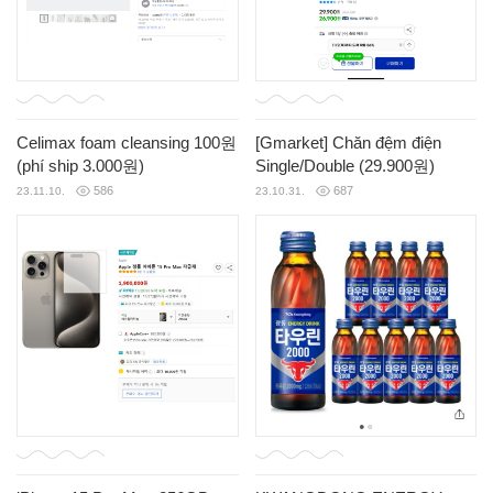
Celimax foam cleansing 100원
[Gmarket] Chăn đệm điện
(phí ship 3.000원)
Single/Double (29.900원)
586
687
23.11.10.
23.10.31.