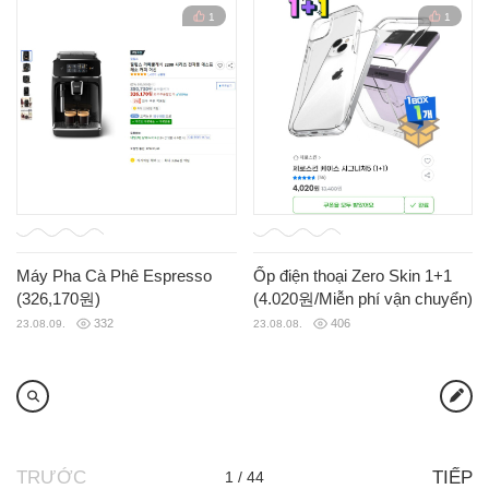
1
1
Máy Pha Cà Phê Espresso
Ốp điện thoại Zero Skin 1+1
(326,170원)
(4.020원/Miễn phí vận chuyển)
332
406
23.08.09.
23.08.08.
TRƯỚC
TIẾP
1 / 44