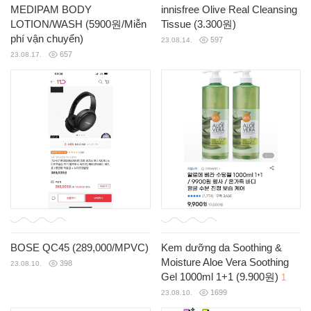
MEDIPAM BODY
innisfree Olive Real Cleansing
LOTION/WASH (5900원/Miễn
Tissue (3.300원)
phí vận chuyển)
597
23.08.14.
657
23.08.17.
BOSE QC45 (289,000/MPVC)
Kem dưỡng da Soothing &
Moisture Aloe Vera Soothing
398
23.08.10.
Gel 1000ml 1+1 (9.900원)
1
1699
23.08.10.