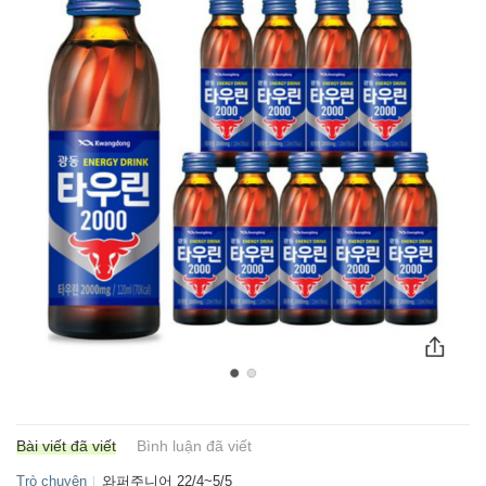
Bài viết đã viết
Bình luận đã viết
Trò chuyện
와퍼주니어 22/4~5/5