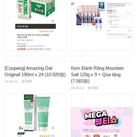
[Coupang] Amazing Oat
Kem Đánh Răng Mountain
Originaf 190ml x 24 (10.920원)
Salt 120g x 9 + Qùa tặng
(7.563원)
583
23.09.12.
655
23.09.12.