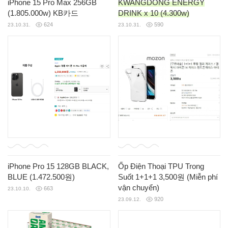
iPhone 15 Pro Max 256GB
KWANGDONG ENERGY
(1.805.000w) KB카드
DRINK x 10 (4.300w)
624
590
23.10.31.
23.10.31.
iPhone Pro 15 128GB BLACK,
Ốp Điện Thoại TPU Trong
BLUE (1.472.500원)
Suốt 1+1+1 3,500원 (Miễn phí
vận chuyển)
663
23.10.10.
920
23.09.12.