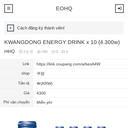
EOHQ
Cách đăng ký thành viên!
KWANGDONG ENERGY DRINK x 10 (4.300w)
HiHQ
2년 전
590
0
0
Link
https://link.coupang.com/a/besA4W
shop
쿠팡
Tiền tệ
￦(KRW)
Giá
4300
Phí vận chuyển
Miễn phí