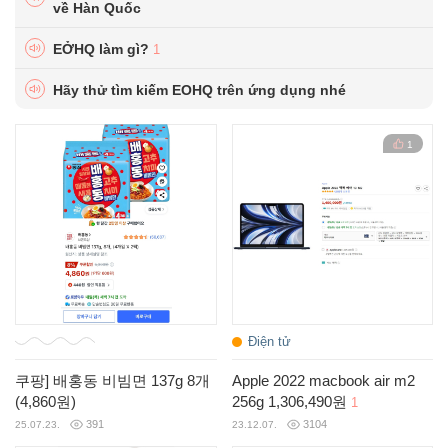
về Hàn Quốc
EỞHQ làm gì?
1
Hãy thử tìm kiếm EOHQ trên ứng dụng nhé
1
Điện tử
쿠팡] 배홍동 비빔면 137g 8개
Apple 2022 macbook air m2
(4,860원)
256g 1,306,490원
1
391
3104
25.07.23.
23.12.07.