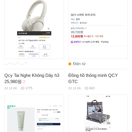
Điện tử
Qcy Tai Nghe Không Dây h3
Đồng hồ thông minh QCY
25,980원
GTC
2
1775
663
23.12.06.
23.12.06.