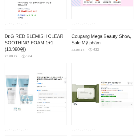
Dr.G RED BLEMISH CLEAR
Coupang Mega Beauty Show,
SOOTHING FOAM 1+1
Sale Mỹ phẩm
(19.980원)
633
23.08.17.
984
23.08.22.