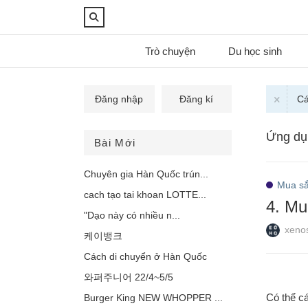
Trò chuyện
Du học sinh
Đăng nhập
Đăng kí
Cá
Ứng dụ
Bài Mới
Chuyên gia Hàn Quốc trún...
Mua s
cach tạo tai khoan LOTTE...
4. M
"Dạo này có nhiều n...
xeno
케이뱅크
Cách di chuyển ở Hàn Quốc
와퍼주니어 22/4~5/5
Có thể c
Burger King NEW WHOPPER ...