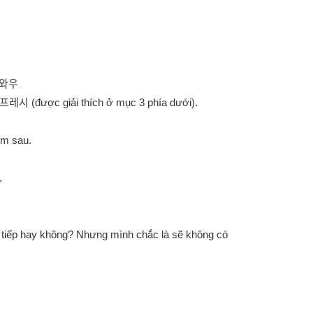
로켓와우
로켓프레시 (được giải thích ở mục 3 phía dưới).
ôm sau.
.
g tiếp hay không? Nhưng mình chắc là sẽ không có