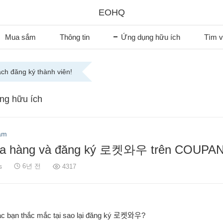
EOHQ
Mua sắm
Thông tin
Ứng dụng hữu ích
Tìm v
ch đăng ký thành viên!
ng hữu ích
ắm
ua hàng và đăng ký 로켓와우 trên COUPAN
s
6년 전
4317
ác bạn thắc mắc tại sao lại đăng ký 로켓와우?