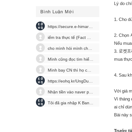
Lý do ch
Bình Luận Mới
1. Cho d
https://secure.e-himart.co.kr/app/login/l...
2. Chọn
iểm tra thực tế (Fact Check) & Bối cảnhDư...
Nếu mua 
cho mình hỏi mình chưa đăng kí gì kể cả t...
3. 로켓프레시
mua thực
Mình cũng đọc tìm hiểu để tự đăng kí kết ...
Mình bay CN thì họ có làm vc ngày CN k ạ ...
4. Sau kh
https://eohq.kr/UngDungHuuIch/4805
Với giá 
Nhận tiền vào naver pay bằng cách nào
Vì tháng
Tôi đã gia nhập K Bank nhưng không sử dụn...
ai chỉ dù
Bài này 
Trước t