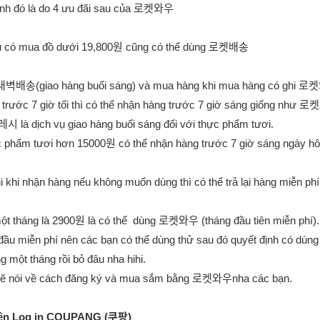
ính đó là do 4 ưu đãi sau của 로켓와우
ù có mua đồ dưới 19,800원 cũng có thể dùng 로켓배송
 새벽배송(giao hàng buổi sáng) và mua hàng khi mua hàng có ghi 
trước 7 giờ tối thì có thể nhận hàng trước 7 giờ sáng giống như 
 là dịch vụ giao hàng buổi sáng đối với thực phẩm tươi.
 phẩm tươi hơn 15000원 có thể nhận hàng trước 7 giờ sáng ngày h
i khi nhận hàng nếu không muốn dùng thì có thể trả lại hàng miễn phí
một tháng là 2900원 là có thể dùng 로켓와우 (tháng đầu tiên miễn phí).
 đầu miễn phí nên các bạn có thể dùng thử sau đó quyết định có dùn
ng một tháng rồi bỏ đâu nha hihi.
sẽ nói về cách đăng ký và mua sắm bằng 로켓와우nha các bạn.
iên Log in COUPANG (쿠팡)